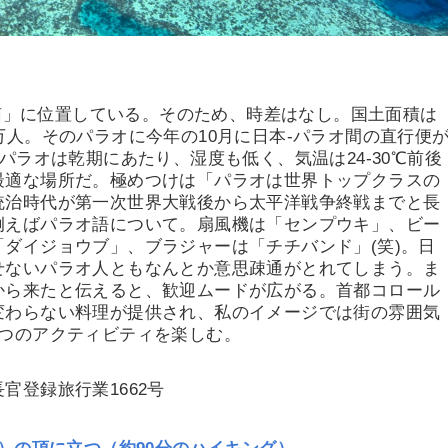
真南」に位置している。そのため、時差はなし。国土面積は
万人。そのパラオに今年の10月に日本-パラオ間の直行便
パラオは乾期にあたり、湿度も低く、気温は24-30℃前後
最適な場所だ。極めつけは「パラオは世界トップクラスの
統治時代が第一次世界大戦後から太平洋戦争終戦までと長
例えばパラオ語について。扇風機は「センプウキ」、ビー
ダイジョウブ」、ブラジャーは「チチバンド」(笑)。日
せないパラオ人ともなんとか意思疎通がとれてしまう。ま
から来たと伝えると、歓迎ムードが広がる。首都コロール
変わらない料理が提供され、私のイメージでは街の雰囲気
7つのアクティビティを楽しむ。
官登録旅行業1662号