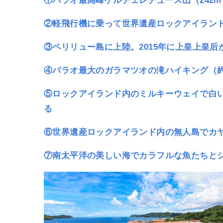
①パラオ最高峰ゲルチェレチュース山（242m
②軽飛行機に乗って世界遺産ロックアイラン
③ペリリュー島に上陸。2015年に上皇上皇
④パラオ最大のガラマツオの滝ハイキング（約
⑤ロックアイランド内のミルキーウェイで白
る
⑥世界遺産ロックアイランド内の無人島でカ
⑦南太平洋の美しい海でカラフルな魚たちと