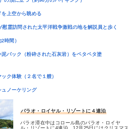
）の頂に立つ（約90分のハイキング）
ドを上空から眺める
后が慰霊訪問された太平洋戦争激戦の地を解説員と歩く
2時間）
い泥パック（粉砕された石灰岩）をペタペタ塗
ヤック体験
（２名で１艘）
シュノーケリング
パラオ・ロイヤル・リゾートに４連泊
パラオ滞在中はコロール島のパラオ・ロイヤ
ル・リゾートに4連泊。12月25日にはクリスマス