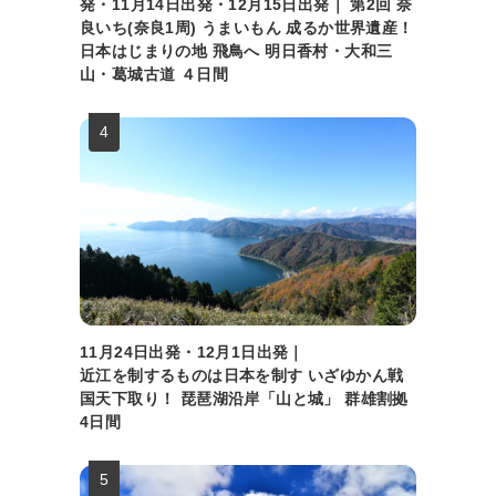
発・11月14日出発・12月15日出発｜ 第2回 奈
良いち(奈良1周) うまいもん 成るか世界遺産！
日本はじまりの地 飛鳥へ 明日香村・大和三
山・葛城古道 ４日間
11月24日出発・12月1日出発｜
近江を制するものは日本を制す いざゆかん戦
国天下取り！ 琵琶湖沿岸「山と城」 群雄割拠
4日間