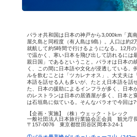
パラオ共和国は日本の神戸から3,000km「
屋久島と同程度（有人島は9島）。人口は約2
就航して約5時間で行けるようになる。12月の
で温かく、寒い日本を飛び出して訪れるには
親日国」であるということ。パラオは日本の
く、この間に日本語や文化が浸透している。
ルを飲むことは「ツカレナオス」、大丈夫は「
本語を話せる人も多いが、たとえ日本語を話
た、日本の援助によるインフラが多く、日本
のレストランは日本の居酒屋が多く、日本と
は石垣島に似ている。そんなパラオで今回は
【企画・実施】（株）ウェック・トレック
一般社団法人日本旅行業協会正会員 観光庁長
〒157-0076 東京都世田谷区岡本3-24-1