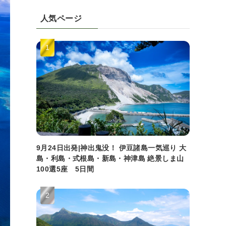
人気ページ
9月24日出発|神出鬼没！ 伊豆諸島一気巡り 大
島・利島・式根島・新島・神津島 絶景しま山
100選5座 5日間