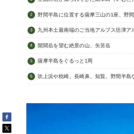
野間半島に位置する薩摩三山の1座、野
九州本土最南端のご当地アルプス坊津ア
開聞岳を望む絶景の山、矢筈岳
薩摩半島をぐるっと1周
吹上浜や枕崎、長崎鼻、知覧、野間半島