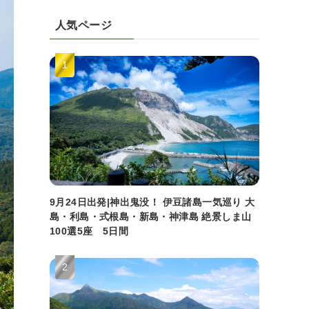
人気ページ
9月24日出発|神出鬼没！ 伊豆諸島一気巡り 大
島・利島・式根島・新島・神津島 絶景しま山
100選5座 5日間