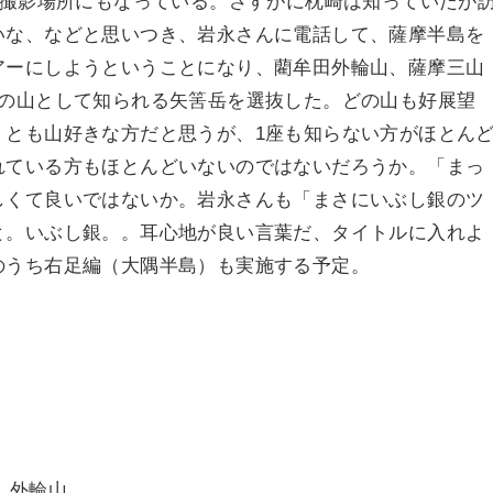
の撮影場所にもなっている。さすがに枕崎は知っていたが
いな、などと思いつき、岩永さんに電話して、薩摩半島を
アーにしようということになり、藺牟田外輪山、薩摩三山
望の山として知られる矢筈岳を選抜した。どの山も好展望
くとも山好きな方だと思うが、1座も知らない方がほとん
れている方もほとんどいないのではないだろうか。「まっ
しくて良いではないか。岩永さんも「まさにいぶし銀のツ
と。いぶし銀。。耳心地が良い言葉だ、タイトルに入れよ
のうち右足編（大隅半島）も実施する予定。
）外輪山