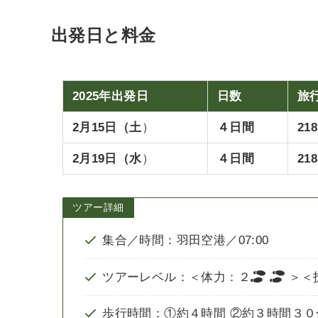
出発日と料金
2025年出発日
日数
旅
2月15日（土
）
４日間
21
2月19日（水
）
４日間
21
ツアー詳細
集合／時間：羽田空港／07:00
ツアーレベル：＜体力：２
＞＜
歩行時間：①約４時間 ②約３時間３０