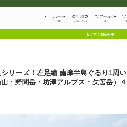
ホーム
会社概要
ツアー紹介
ツ
HOME
COMPANY
TOUR
もうすぐ創業4周年
両足シリーズ！左足編 薩摩半島ぐるり1周い
輪山・野間岳・坊津アルプス・矢筈岳）４