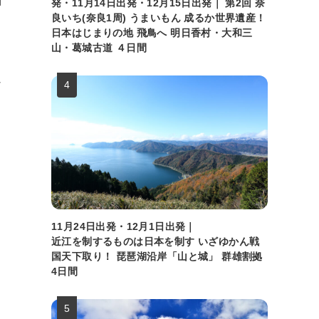
訪
発・11月14日出発・12月15日出発｜ 第2回 奈
良いち(奈良1周) うまいもん 成るか世界遺産！
日本はじまりの地 飛鳥へ 明日香村・大和三
山・葛城古道 ４日間
ど
11月24日出発・12月1日出発｜
近江を制するものは日本を制す いざゆかん戦
国天下取り！ 琵琶湖沿岸「山と城」 群雄割拠
4日間