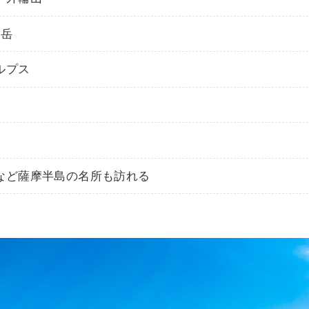
間岳
ルプス
など薩摩半島の名所も訪れる