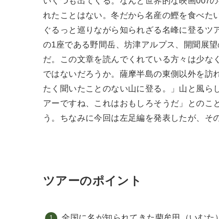
いくつも出てくる。なんと世界的な映画007
れたことはない。冬だから名産の鰹を食べた
ぐるっと巡りながら知られざる名峰に登るツ
の1座である野間岳、坊津アルプス、開聞展
だ。この文章を読んでくれている方々は少な
ではないだろうか。薩摩半島の東側以外を訪
たく聞いたことのない山に登る。」山と風ら
アーですね、これはおもしろそうだ」とのこ
う。ちなみに今回は左足編を発表したが、そ
ツアーのポイント
全国に名が知られてきた藺牟田（いむた