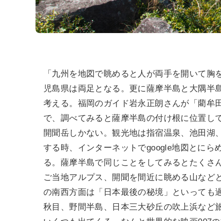
「九州を地図で眺めると人が両手を開いて胸
児島県は両足となる。更に薩摩半島と大隅半
考える。福岡のガイド岩永正朗さんが「藺牟
で、調べてみると薩摩半島の付け根に位置し
開聞岳しかない。観光地は指宿温泉、池田湖
する時、インターネットでgoogle地図とに
る。薩摩半島で同じことをしてみるとたくさ
ご当地アルプス、開聞を間近に眺める山など
の南西方面は「日本最後の秘境」といっても
秋目、野間半島、日本三大砂丘の吹上浜など旅