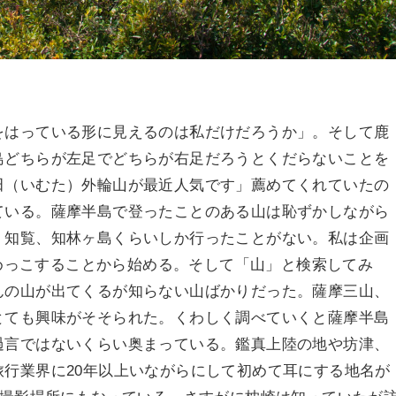
をはっている形に見えるのは私だけだろうか」。そして鹿
島どちらが左足でどちらが右足だろうとくだらないことを
田（いむた）外輪山が最近人気です」薦めてくれていたの
ている。薩摩半島で登ったことのある山は恥ずかしながら
、知覧、知林ヶ島くらいしか行ったことがない。私は企画
らめっこすることから始める。そして「山」と検索してみ
んの山が出てくるが知らない山ばかりだった。薩摩三山、
とても興味がそそられた。くわしく調べていくと薩摩半島
過言ではないくらい奥まっている。鑑真上陸の地や坊津、
行業界に20年以上いながらにして初めて耳にする地名が