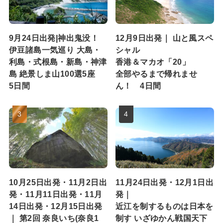
9月24日出発|神出鬼没！
12月9日出発｜ 山と風スペ
伊豆諸島一気巡り 大島・
シャル
利島・式根島・新島・神津
香港＆マカオ「20」
島 絶景しま山100選5座
全部やるまで帰れませ
5日間
ん！ 4日間
10月25日出発・11月2日出
11月24日出発・12月1日出
発・11月11日出発・11月
発｜
14日出発・12月15日出発
近江を制するものは日本を
｜ 第2回 奈良いち(奈良1
制す いざゆかん戦国天下