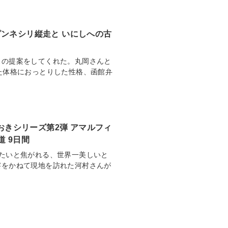
ンネシリ縦走と いにしへの古
スの提案をしてくれた。丸岡さんと
た体格におっとりした性格、函館弁
ておきシリーズ第2弾 アマルフィ
 9日間
たいと焦がれる、世界一美しいと
察をかねて現地を訪れた河村さんが