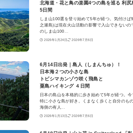
北海道・花と鳥の楽園4つの島を巡る 利
5日間
しま山100選を登り始めて5年が経つ。気付けば
之瀬島)は現在火山活動の影響で入山できないの
のしま山100...
2026年1月24日
2026年7月6日
6月14日出発｜島人（しまんちゅ）！
日本海２つの小さな島
トビシマカンゾウ咲く飛島と
粟島ハイキング ４日間
日本の島山を本格的に歩き始めて5年が経つ。今
特に小さな島が好き。くまなく歩くと自分のも
海側の有人...
2026年1月13日
2026年7月6日