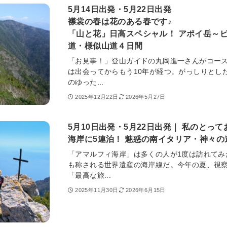
5月14日出発・5月22日出発
襟裳の春は花のある春です♪
「山と花」日高スペシャル！ アポイ岳～ピ
道・様似山道４日間
「お見事！」登山ガイドの丸岡進一さんがコー
は出会ってからもう10年が経つ。がっしりとし
のゆった...
2025年12月22日
2026年5月27日
5月10日出発・5月22日出発｜ 私のとっ
海岸に5連泊！ 魅惑の南イタリア・神々の道
「アマルフィ海岸」は多くの人が1度は訪れてみ
も称される世界遺産の海岸線だ。今年の夏、視
「最高な旅...
2025年11月30日
2026年6月15日