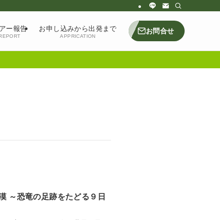
アー報告
お申し込みから出発まで
お問合せ
REPORT
APPRICATION
砂漠 ～恐竜の足跡をたどる９日