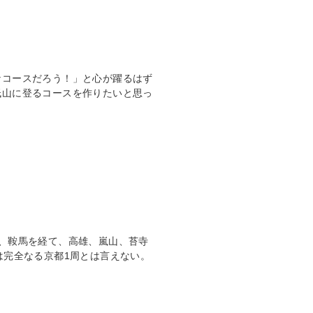
なコースだろう！」と心が躍るはず
低山に登るコースを作りたいと思っ
、鞍馬を経て、高雄、嵐山、苔寺
は完全なる京都1周とは言えない。