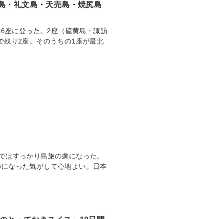
尻島・礼文島・天売島・焼尻島
96座に登った。2座（硫黄島・諏訪
で残り2座。そのうちの1座が最北
ではすっかり島旅の虜になった。
のになった気がして心地よい。日本