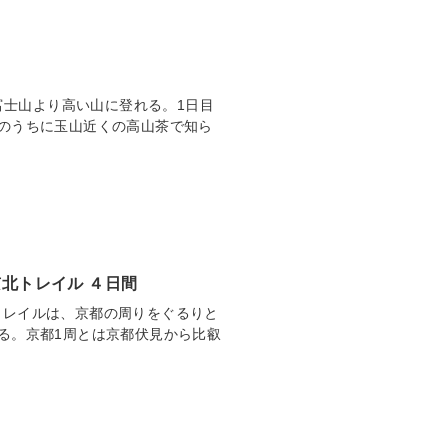
で富士山より高い山に登れる。1日目
のうちに玉山近くの高山茶で知ら
京北トレイル ４日間
トレイルは、京都の周りをぐるりと
る。京都1周とは京都伏見から比叡