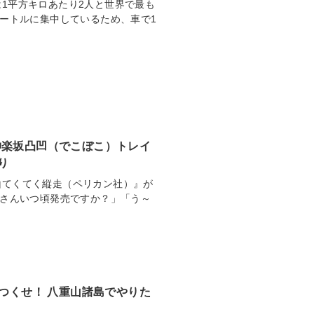
1平方キロあたり2人と世界で最も
バートルに集中しているため、車で1
神楽坂凸凹（でこぼこ）トレイ
帰り
山てくてく縦走（ペリカン社）』が
をさんいつ頃発売ですか？」「う～
びつくせ！ 八重山諸島でやりた