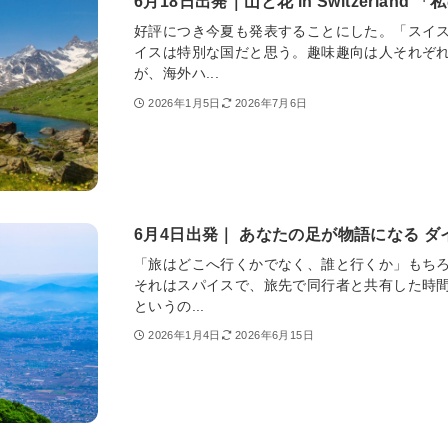
6月18日出発｜山と花 in Switzerlan
好評につき今夏も発表することにした。「スイ
イスは特別な国だと思う。趣味趣向は人それぞ
が、海外ハ...
2026年1月5日
2026年7月6日
6月4日出発｜ あなたの足が物語になる ダ
「旅はどこへ行くかでなく、誰と行くか」もち
それはスパイスで、旅先で同行者と共有した時
というの...
2026年1月4日
2026年6月15日