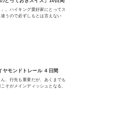
d 「私のとっておきスイス」10日間
ス」。ハイキング愛好家にとってス
れ違うので必ずしもとは言えない
イヤモンドトレール ４日間
ろん、行先も重要だが、あくまでも
間こそがメインディッシュとなる、