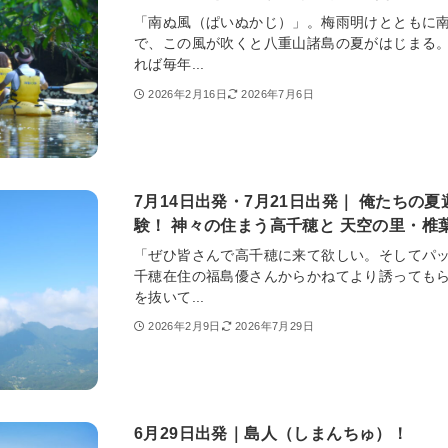
「南ぬ風（ぱいぬかじ）」。梅雨明けとともに
で、この風が吹くと八重山諸島の夏がはじまる
れば毎年...
2026年2月16日
2026年7月6日
7月14日出発・7月21日出発｜ 俺たちの
験！ 神々の住まう高千穂と 天空の里・椎
「ぜひ皆さんで高千穂に来て欲しい。そしてパ
千穂在住の福島優さんからかねてより誘っても
を抜いて...
2026年2月9日
2026年7月29日
6月29日出発｜島人（しまんちゅ）！