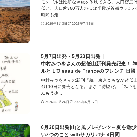
モンゴルは比類なき旅を体験できる。人口密度は
低い。人口約350万人のほぼ半数が首都ウラン
時間も走...
2026年5月3日
2026年7月6日
5月7日出発・5月20日出発｜
中村みつをさんの超低山新刊発売記念！ 
ルと L’Oiseau de Franceのフレンチ 日
中村みつをさんの新刊『続・東京まちなか超低
4月10日に発売となる。まさに待望だ。「みつ
んもう少し...
2026年2月26日
2026年5月27日
6月30日出発|山と風プレゼンツ～夏を遊
い7つのこと withサガリバナ 4日間