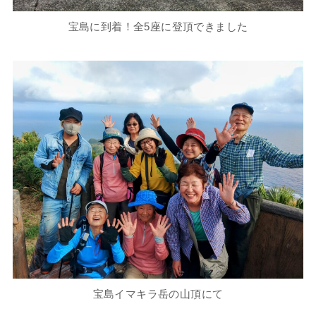
宝島に到着！全5座に登頂できました
宝島イマキラ岳の山頂にて