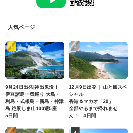
人気ページ
9月24日出発|神出鬼没！
12月9日出発｜ 山と風スペ
伊豆諸島一気巡り 大島・
シャル
利島・式根島・新島・神津
香港＆マカオ「20」
島 絶景しま山100選5座
全部やるまで帰れませ
5日間
ん！ 4日間