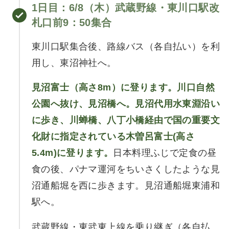
1日目：6/8（木）武蔵野線・東川口駅改
札口前9：50集合
東川口駅集合後、路線バス（各自払い）を利
用し、東沼神社へ。
見沼富士（高さ8m）に登ります。川口自然
公園へ抜け、見沼橋へ。見沼代用水東淵沿い
に歩き、川蝉橋、八丁小橋経由で国の重要文
化財に指定されている木曽呂富士(高さ
5.4m)に登ります。
日本料理ふじで定食の昼
食の後、パナマ運河をちいさくしたような見
沼通船堀を西に歩きます。見沼通船堀東浦和
駅へ。
武蔵野線・東武東上線を乗り継ぎ（各自払