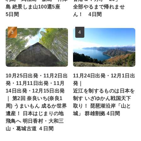
島 絶景しま山100選5座
全部やるまで帰れませ
5日間
ん！ 4日間
10月25日出発・11月2日出
11月24日出発・12月1日出
発・11月11日出発・11月
発｜
14日出発・12月15日出発
近江を制するものは日本を
｜ 第2回 奈良いち(奈良1
制す いざゆかん戦国天下
周) うまいもん 成るか世界
取り！ 琵琶湖沿岸「山と
遺産！ 日本はじまりの地
城」 群雄割拠 4日間
飛鳥へ 明日香村・大和三
山・葛城古道 ４日間