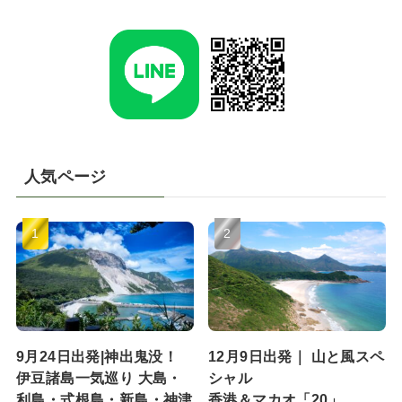
人気ページ
9月24日出発|神出鬼没！
12月9日出発｜ 山と風スペ
伊豆諸島一気巡り 大島・
シャル
利島・式根島・新島・神津
香港＆マカオ「20」