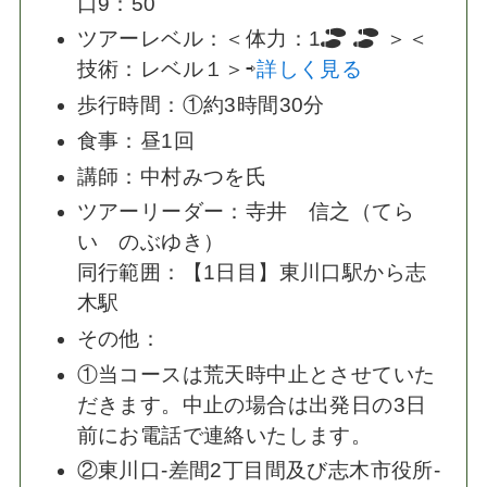
口9：50
ツアーレベル：＜体力：1
＞＜
技術：レベル１＞⇨
詳しく見る
歩行時間：①約3時間30分
食事：昼1回
講師：中村みつを氏
ツアーリーダー：寺井 信之（てら
い のぶゆき）
同行範囲：【1日目】東川口駅から志
木駅
その他：
①当コースは荒天時中止とさせていた
だきます。中止の場合は出発日の3日
前にお電話で連絡いたします。
②東川口-差間2丁目間及び志木市役所-