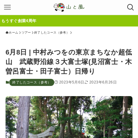
すぐ創業4周年
ホーム
ツアー
終了したコース（参考）
6月8日 | 中村みつをの東京まちなか超低
山 武蔵野沿線３大富士塚(見沼富士・木
曽呂富士・田子富士）日帰り
2023年5月6日
2023年6月26日
終了したコース（参考）