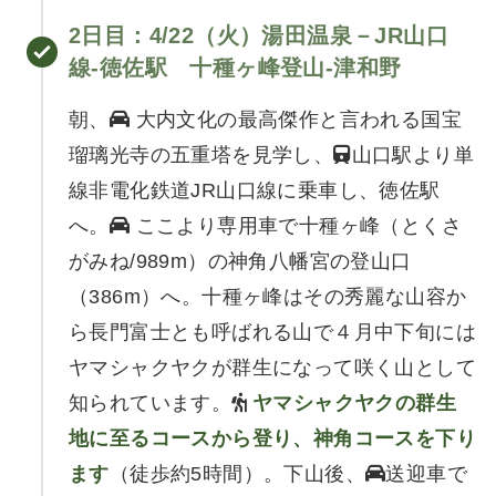
2日目
：4/22（火）
湯田温泉－JR山口
線-徳佐駅 十種ヶ峰登山-津和野
朝、
大内文化の最高傑作と言われる国宝
瑠璃光寺の五重塔を見学し、
山口駅より単
線非電化鉄道JR山口線に乗車し、徳佐駅
へ。
ここより専用車で十種ヶ峰（とくさ
がみね/989m）の神角八幡宮の登山口
（386m）へ。十種ヶ峰はその秀麗な山容か
ら長門富士とも呼ばれる山で４月中下旬には
ヤマシャクヤクが群生になって咲く山として
知られています。
ヤマシャクヤクの群生
地に至るコースから登り、神角コースを下り
ます
（徒歩約5時間）。下山後、
送迎車で