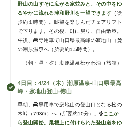
野山の山すそに広がる家並みと、その中をゆ
るやかに流れる津和野川を一望できます
（徒
歩約１時間）。眺望を楽しんだチェアリフト
で下ります。その後、町に戻り、自由散策。
午後、
専用車で山口県最高峰の寂地山山麓
の潮原温泉へ（所要約1.5時間）。
（朝・昼・夕）潮原温泉松かわ泊（旅館）
4日目
：4/24（木）
潮原温泉-山口県最高
峰・寂地山登山-徳山
早朝、
専用車で寂地山の登山口となる松の
木峠（793m）へ（所要約10分）。
ここか
ら登山開始。尾根上に付けられた登山道をゆ