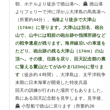
朝、ホテルより徒歩で徳山港へ。
徳山港
よりフェリーで沖に浮かぶ大津島の馬島港へ
（所要約44分）。
港より徒歩で大津山
（174m）に登ります。大津山は別名、砲台
山で、山中には戦前の砲台跡や指揮所跡など
の戦争遺産が残ります。海岸線沿いの車道を
たどり、砲台跡の残る大津山（174m）の山
頂へ。その後、往路を戻り、回天記念館の裏
に聳える鬣山(たてがみやま/123m)に登りま
す
（徒歩約４時間）。大津島は、太平洋戦争
末期に日本海軍が開発した特攻兵器
回天の訓練が行われた場所でもありました。
島にある回天記念館を見学します。見学後、
小型船で徳山に戻ります（所要約26