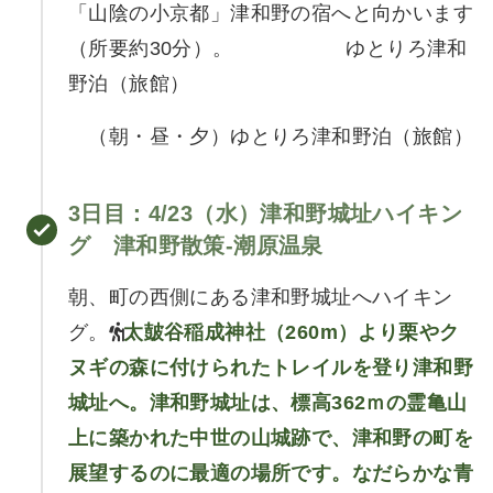
「山陰の小京都」津和野の宿へと向かいます
（所要約30分）。 ゆとりろ津和
野泊（旅館）
（朝・昼・夕）ゆとりろ津和野泊（旅館）
3日目
：4/23（水）津和野城址ハイキン
グ 津和野散策-潮原温泉
朝、町の西側にある津和野城址へハイキン
グ。
太皷谷稲成神社（260m）より栗やク
ヌギの森に付けられたトレイルを登り津和野
城址へ。津和野城址は、標高362ｍの霊亀山
上に築かれた中世の山城跡で、津和野の町を
展望するのに最適の場所です。なだらかな青