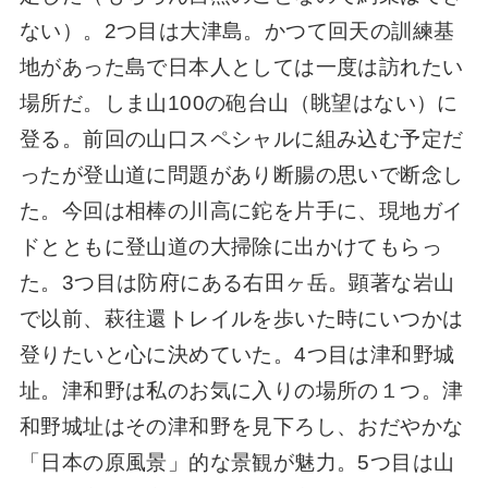
ない）。2つ目は大津島。かつて回天の訓練基
地があった島で日本人としては一度は訪れたい
場所だ。しま山100の砲台山（眺望はない）に
登る。前回の山口スペシャルに組み込む予定だ
ったが登山道に問題があり断腸の思いで断念し
た。今回は相棒の川高に鉈を片手に、現地ガイ
ドとともに登山道の大掃除に出かけてもらっ
た。3つ目は防府にある右田ヶ岳。顕著な岩山
で以前、萩往還トレイルを歩いた時にいつかは
登りたいと心に決めていた。4つ目は津和野城
址。津和野は私のお気に入りの場所の１つ。津
和野城址はその津和野を見下ろし、おだやかな
「日本の原風景」的な景観が魅力。5つ目は山