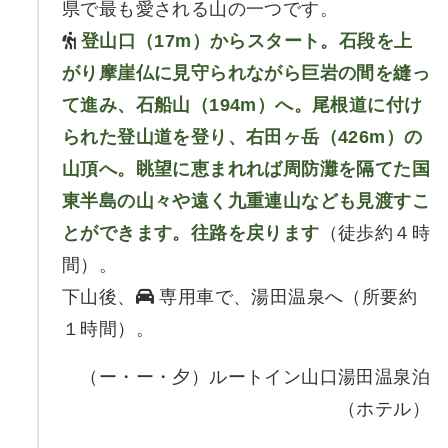
県で最も愛される山の一つです。
登山口（17m）からスタート。石段を上
がり摩崖仏に見守られながら巨岩の間を縫っ
て進み、石船山（194m）へ。尾根道に付け
られた登山道を登り、右田ヶ岳（426m）の
山頂へ。眺望に恵まれれば周防灘を隔てた国
東半島の山々や遠く九重連山なども見渡すこ
とができます。往路を戻ります
（徒歩約４時
間）。
下山後、
専用車で、湯田温泉へ（所要約
１時間）。
（ー・ー・夕）ルートイン山口湯田温泉泊
（ホテル）