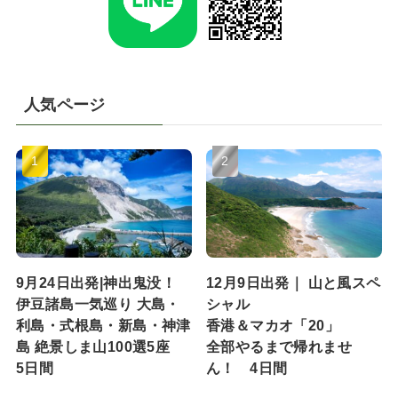
人気ページ
9月24日出発|神出鬼没！
12月9日出発｜ 山と風スペ
伊豆諸島一気巡り 大島・
シャル
利島・式根島・新島・神津
香港＆マカオ「20」
島 絶景しま山100選5座
全部やるまで帰れませ
5日間
ん！ 4日間