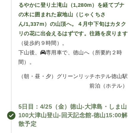
るやかに登り土滝山（1,280m）を経てブナ
の木に囲まれた寂地山（じゃくちさ
ん/1,337m）の山頂へ。４月中下旬はカタク
リの花に出会えるはずです。往路を戻ります
（徒歩約９時間）。
下山後、
専用車で、徳山へ（所要約２時
間）。
（朝・昼・夕）グリーンリッチホテル徳山駅
前泊（ホテル）
5日目
：4/25（金）
徳山-大津島・しま山
100大津山登山-回天記念館-徳山15:00解
散予定