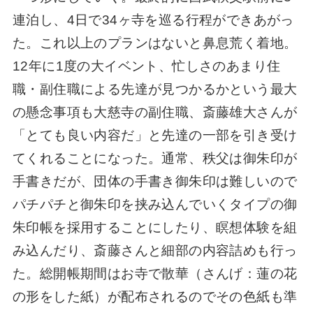
連泊し、4日で34ヶ寺を巡る行程ができあがっ
た。これ以上のプランはないと鼻息荒く着地。
12年に1度の大イベント、忙しさのあまり住
職・副住職による先達が見つかるかという最大
の懸念事項も大慈寺の副住職、斎藤雄大さんが
「とても良い内容だ」と先達の一部を引き受け
てくれることになった。通常、秩父は御朱印が
手書きだが、団体の手書き御朱印は難しいので
パチパチと御朱印を挟み込んでいくタイプの御
朱印帳を採用することにしたり、瞑想体験を組
み込んだり、斎藤さんと細部の内容詰めも行っ
た。総開帳期間はお寺で散華（さんげ：蓮の花
の形をした紙）が配布されるのでその色紙も準