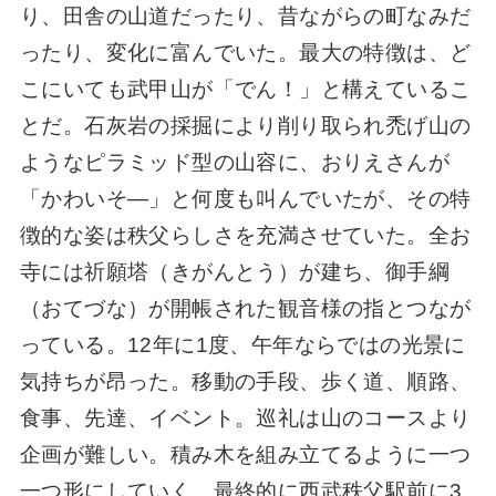
り、田舎の山道だったり、昔ながらの町なみだ
ったり、変化に富んでいた。最大の特徴は、ど
こにいても武甲山が「でん！」と構えているこ
とだ。石灰岩の採掘により削り取られ禿げ山の
ようなピラミッド型の山容に、おりえさんが
「かわいそ―」と何度も叫んでいたが、その特
徴的な姿は秩父らしさを充満させていた。全お
寺には祈願塔（きがんとう）が建ち、御手綱
（おてづな）が開帳された観音様の指とつなが
っている。12年に1度、午年ならではの光景に
気持ちが昂った。移動の手段、歩く道、順路、
食事、先達、イベント。巡礼は山のコースより
企画が難しい。積み木を組み立てるように一つ
一つ形にしていく。最終的に西武秩父駅前に3