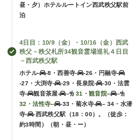
昼・夕）ホテルルートイン西武秩父駅前
泊
4日目
：10/9（金）
・
10/16（金）
西武
秩父－秩父札所34観音霊場巡礼４日目
－西武秩
父駅
ホテル-
-8・西善寺-
-26・円融寺-
-27・大渕寺-
-29・長泉院-
-30・法雲
寺-
観音茶屋-
–
31・観音院
–
–
32・法性寺
–
-33・菊水寺-
– 34・水潜
寺-
-西武秩父駅（18：00）。（徒歩：
約3時間）（朝・昼・ー）