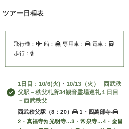
ツアー日程表
飛行機：
船：
専用車：
電車：
歩行：
1日目：
10/6(火)
・
10/13（火）
西武秩
父駅－秩父札所34観音霊場巡礼１日目
－西武秩父
西武秩父駅（8：20）
1・四萬部寺-
2・真福寺
光明寺…3・常泉寺…4・金昌