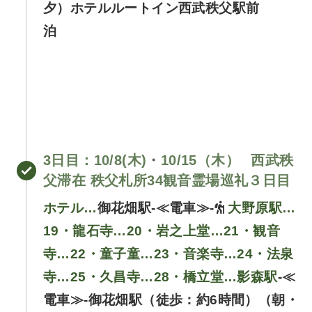
夕）ホテルルートイン西武秩父駅前
泊
3日目
：10/8(木)
・
10/15（木）
西武秩
父滞在 秩父札所34観音霊場巡礼３日目
ホテル…
御花畑駅-≪電車≫-
大野原駅…
19・龍石寺…20・岩之上堂…21・観音
寺…22・童子童…23・音楽寺…24・法泉
寺…25・久昌寺…28・橋立堂…影森駅
-≪
電車≫-御花畑駅（徒歩：約6時間）（朝・