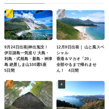
9月24日出発|神出鬼没！
12月9日出発｜ 山と風スペ
伊豆諸島一気巡り 大島・
シャル
利島・式根島・新島・神津
香港＆マカオ「20」
島 絶景しま山100選5座
全部やるまで帰れませ
5日間
ん！ 4日間