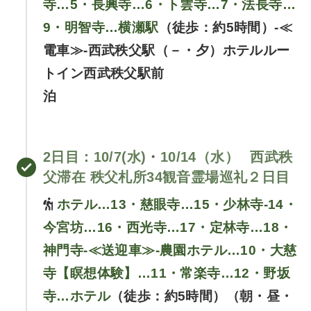
寺…5・長興寺…6・ト雲寺…7・法長寺…
9・明智寺…横瀬駅
（徒歩：約5時間）-≪
電車≫-西武秩父駅（－・夕）ホテルルー
トイン西武秩父駅前
泊
2日目
：10/7(水)
・
10/14（水）
西武秩
父滞在 秩父札所34観音霊場巡礼２日目
ホテル…13・慈眼寺…15・少林寺-14・
今宮坊…16・西光寺…17・定林寺…18・
神門寺-≪送迎車≫-農園ホテル…10・大慈
寺【瞑想体験】…11・常楽寺…12・野坂
寺…ホテル
（徒歩：約5時間）（朝・昼・