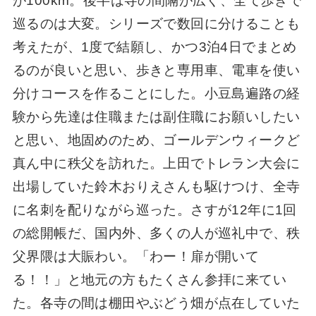
が100km。後半は寺の間隔が広く、全て歩きで
巡るのは大変。シリーズで数回に分けることも
考えたが、1度で結願し、かつ3泊4日でまとめ
るのが良いと思い、歩きと専用車、電車を使い
分けコースを作ることにした。小豆島遍路の経
験から先達は住職または副住職にお願いしたい
と思い、地固めのため、ゴールデンウィークど
真ん中に秩父を訪れた。上田でトレラン大会に
出場していた鈴木おりえさんも駆けつけ、全寺
に名刺を配りながら巡った。さすが12年に1回
の総開帳だ、国内外、多くの人が巡礼中で、秩
父界隈は大賑わい。「わー！扉が開いて
る！！」と地元の方もたくさん参拝に来てい
た。各寺の間は棚田やぶどう畑が点在していた