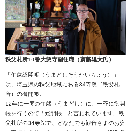
秩父札所10番大慈寺副住職（斎藤雄大氏）
「午歳総開帳（うまどしそうかいちょう）」
は、埼玉県の秩父地域にある34寺院（秩父札
所）の御開帳。
12年に一度の午歳（うまどし）に、一斉に御開
帳を行うので「総開帳」と言われています。秩
父札所の34寺院で、どなたでも観音さまのお姿