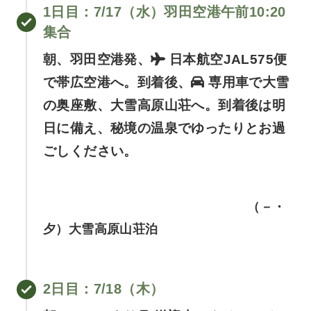
1日目：7/17（水）羽田空港午前10:20
集合
朝、羽田空港発、
日本航空JAL575便
で帯広空港へ。到着後、
専用車で大雪
の奥座敷、大雪高原山荘へ。到着後は明
日に備え、秘境の温泉でゆったりとお過
ごしください。
（－・
夕）大雪高原山荘泊
2日目
：7
/18（木）