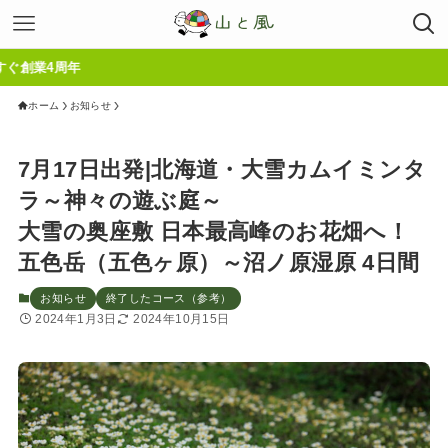
周年
ホーム
お知らせ
7月17日出発|北海道・大雪カムイミンタ
ラ～神々の遊ぶ庭～
大雪の奥座敷 日本最高峰のお花畑へ！
五色岳（五色ヶ原）～沼ノ原湿原 4日間
お知らせ
終了したコース（参考）
2024年1月3日
2024年10月15日