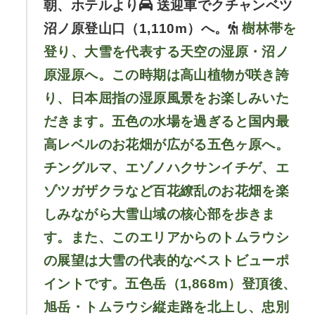
朝、ホテルより
送迎車でクチャンベツ
沼ノ原登山口（1,110m）へ。
樹林帯を
登り、大雪を代表する天空の湿原・沼ノ
原湿原へ。この時期は高山植物が咲き誇
り、日本屈指の湿原風景をお楽しみいた
だきます。五色の水場を過ぎると国内最
高レベルのお花畑が広がる五色ヶ原へ。
チングルマ、エゾノハクサンイチゲ、エ
ゾツガザクラなど百花繚乱のお花畑を楽
しみながら大雪山域の核心部を歩きま
す。また、このエリアからのトムラウシ
の展望は大雪の代表的なベストビューポ
イントです。五色岳（1,868m）登頂後、
旭岳・トムラウシ縦走路を北上し、忠別