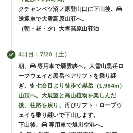
クチャンベツ沼ノ原登山口に下山後、
送迎車で大雪高原山荘へ。
（朝・昼・夕）大雪高原山荘泊
4日目
：7/20（土）
朝、
専用車で層雲峡へ。大雪山黒岳ロ
ープウェイと黒岳ペアリフトを乗り継
ぎ、
七合目より徒歩で黒岳（1,984m）
山頂へ。大展望と高山植物を楽しんだ
後、往路を戻り、
再びリフト・ロープウ
ェイを乗り継いで下山します。
下山後、
専用車で旭川空港へ。