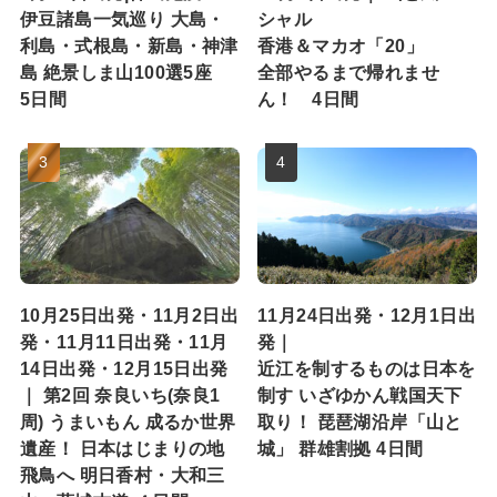
伊豆諸島一気巡り 大島・
シャル
利島・式根島・新島・神津
香港＆マカオ「20」
島 絶景しま山100選5座
全部やるまで帰れませ
5日間
ん！ 4日間
10月25日出発・11月2日出
11月24日出発・12月1日出
発・11月11日出発・11月
発｜
14日出発・12月15日出発
近江を制するものは日本を
｜ 第2回 奈良いち(奈良1
制す いざゆかん戦国天下
周) うまいもん 成るか世界
取り！ 琵琶湖沿岸「山と
遺産！ 日本はじまりの地
城」 群雄割拠 4日間
飛鳥へ 明日香村・大和三